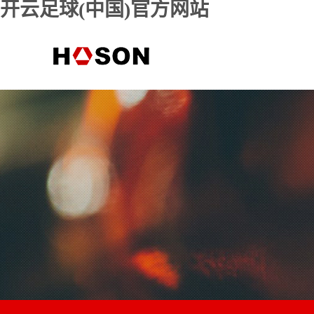
开云足球(中国)官方网站
开云足球(中国)官方网站
公司
开云足球(中国)官方网站