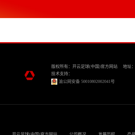
版权所有：开云足球(中国)官方网站 地址
技术支持：
渝公网安备 50010802002041号
开云足球(中国)官方网站
公司概况
发展历程
产