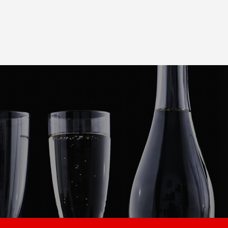
国)官方网站
加入我们