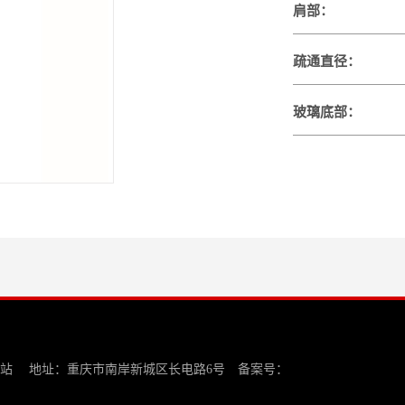
肩部：
疏通直径：
玻璃底部：
网站 地址：重庆市南岸新城区长电路6号 备案号：