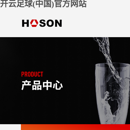
开云足球(中国)官方网站
开云足球(中国)官方网站
公司
开云足球(中国)官方网站