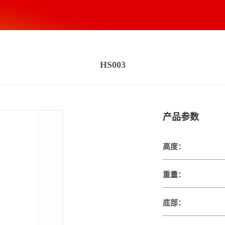
HS003
产品参数
高度：
重量：
底部：