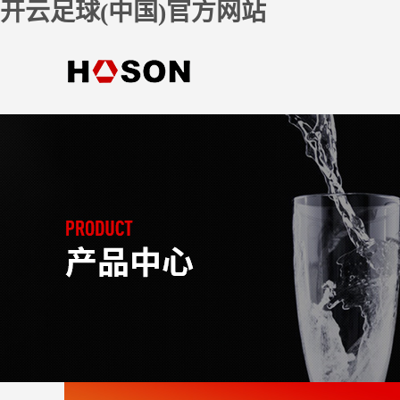
开云足球(中国)官方网站
开云足球(中国)官方网站
公司
开云足球(中国)官方网站