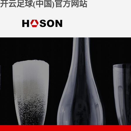
开云足球(中国)官方网站
开云足球(中国)官方网站
公司
开云足球(中国)官方网站