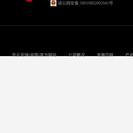
渝公网安备 50010802002041号
开云足球(中国)官方网站
公司概况
发展历程
产