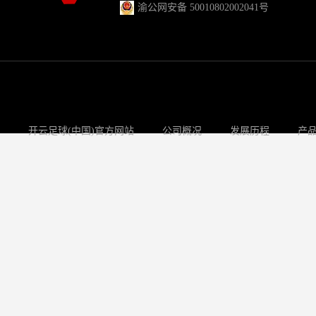
渝公网安备 50010802002041号
开云足球(中国)官方网站
公司概况
发展历程
产