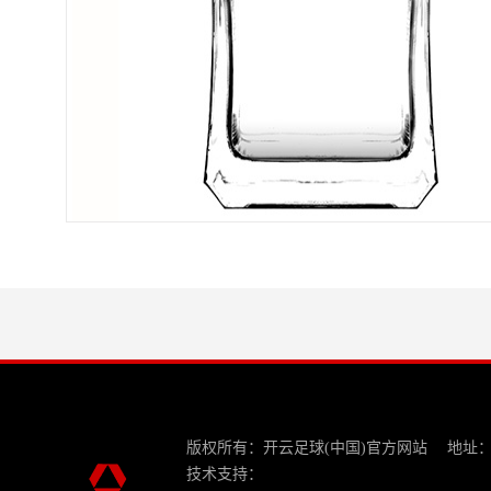
版权所有：开云足球(中国)官方网站 地址
技术支持：